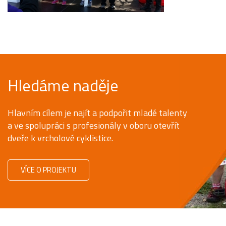
Hledáme naděje
Hlavním cílem je najít a podpořit mladé talenty
a ve spolupráci s profesionály v oboru otevřít
dveře k vrcholové cyklistice.
VÍCE O PROJEKTU