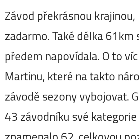
Závod překrásnou krajinou,
zadarmo. Také délka 61km 
předem napovídala. O to víc 
Martinu, které na takto nár
závodě sezony vybojovat. G
43 závodníku své kategorie 
znamenalo 62. celkovou pozi